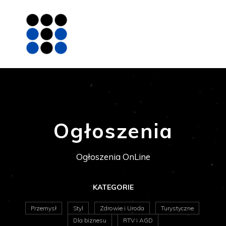
Ogłoszenia
Ogłoszenia OnLine
KATEGORIE
Przemysł
Styl
Zdrowie i Uroda
Turystyczne
Dla biznesu
RTV i AGD