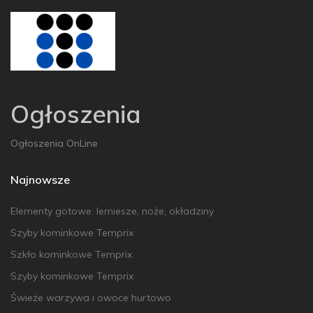
Ogłoszenia
Ogłoszenia OnLine
Najnowsze
Elementy gotowe: lemiesze, noże, okładziny
Szyby kominkowe Temprix
Szkło kominkowe Temprix
Szyby kominkowe Temprix
Świeże warzywa i owoce hurtowo