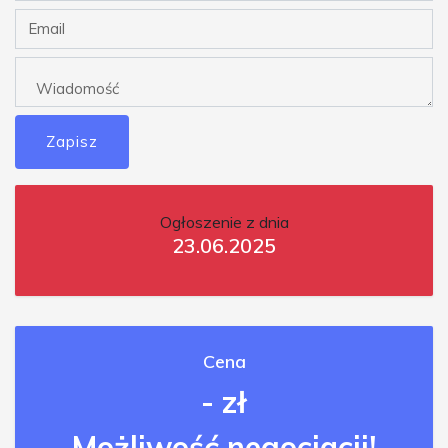
Zapisz
Ogłoszenie z dnia
23.06.2025
Cena
- zł
Możliwość negocjacji!