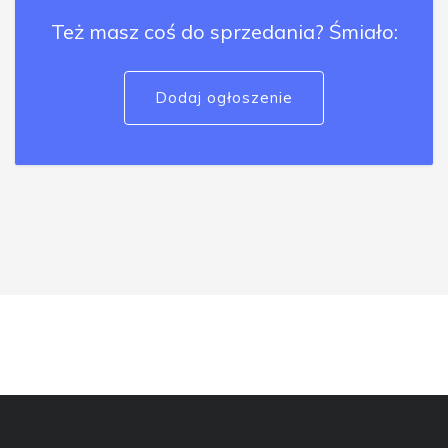
Też masz coś do sprzedania? Śmiało:
Dodaj ogłoszenie