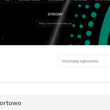
STRONY
https://smartstart.edu.pl
portowo