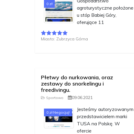
Gospodarstwo
0 zł
agroturystyczne położone
u stóp Babiej Góry,
oferujące 11
Miasto: Zubrzyca Górna
Płetwy do nurkowania, oraz
zestawy do snorkelingu i
freedivingu.
09.06.2021
Sportowo
Jesteśmy autoryzowanym
0 zł Negocjuj!
przedstawicielem marki
TUSA na Polskę. W
ofercie