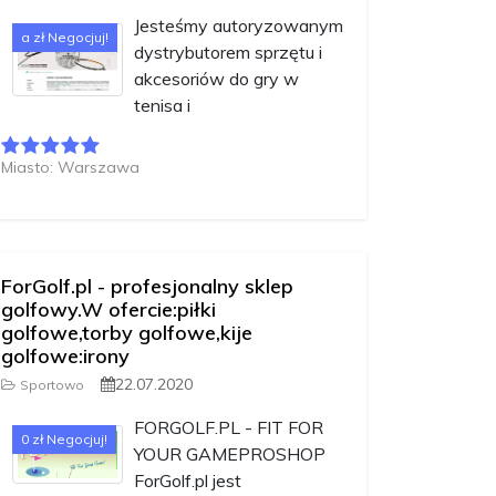
Jesteśmy autoryzowanym
a zł Negocjuj!
dystrybutorem sprzętu i
akcesoriów do gry w
tenisa i
Miasto: Warszawa
ForGolf.pl - profesjonalny sklep
golfowy.W ofercie:piłki
golfowe,torby golfowe,kije
golfowe:irony
22.07.2020
Sportowo
FORGOLF.PL - FIT FOR
0 zł Negocjuj!
YOUR GAMEPROSHOP
ForGolf.pl jest