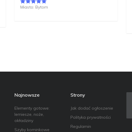
Miasto: Bytom
Najnowsze
Strony
Elementy gotowe:
Jak dodać ogłoszenie
lemiesze, noże,
Polityka prywatności
okładziny
Regulamin
Szyby kominkowe