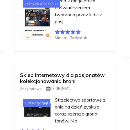
Firma z długoletnim
różny zakres cen zł
doświadczeniem
tworzona przez ludzi z
pasj
Miasto: Białystok
Sklep internetowy dla pasjonatów
kolekcjonowania broni
07.05.2021
Sportowo
Strzelectwo sportowe z
0 zł Negocjuj!
dnia na dzień zyskuje
coraz szersze grono
fanów. Nie