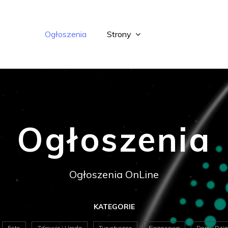
Ogłoszenia
Strony
Ogłoszenia
Ogłoszenia OnLine
KATEGORIE
Foto
Zdrowie i Uroda
Turystyczne
Finansowe
Domy Dział