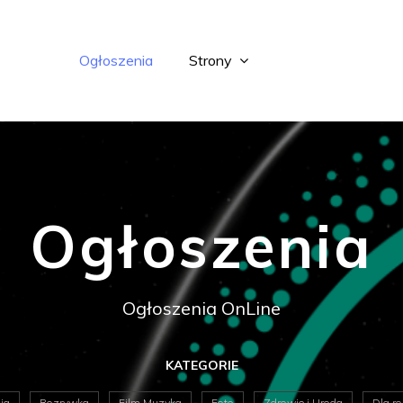
Ogłoszenia
Strony
Ogłoszenia
Ogłoszenia OnLine
KATEGORIE
ia
Rozrywka
Film Muzyka
Foto
Zdrowie i Uroda
Dla ro