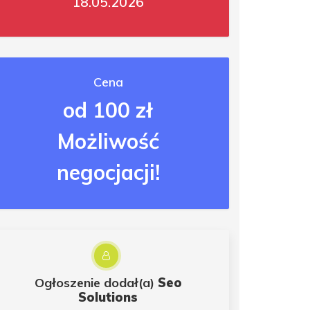
18.05.2026
Cena
od 100 zł
Możliwość
negocjacji!
Ogłoszenie dodał(a)
Seo
Solutions