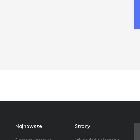
Najnowsze
Strony
Elementy gotowe:
Jak dodać ogłoszenie