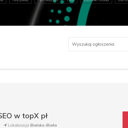
 SEO w topX pł
Lokalizacja
Bielsko-Biała