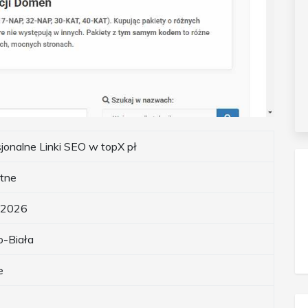
jonalne Linki SEO w topX pł
tne
.2026
o-Biała
e