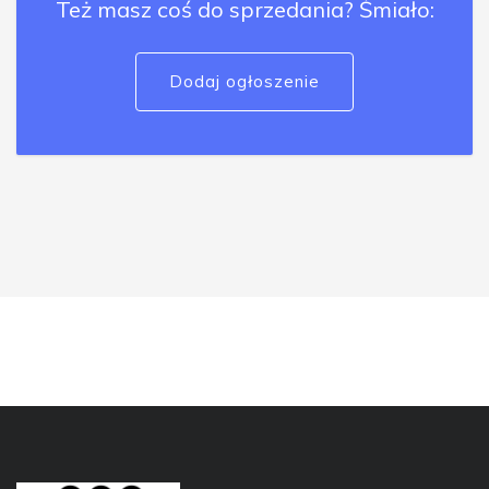
Też masz coś do sprzedania? Śmiało:
Dodaj ogłoszenie