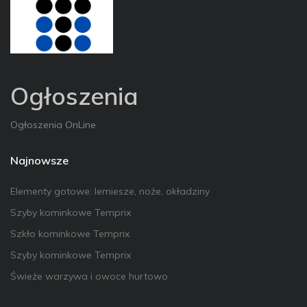
Ogłoszenia
Ogłoszenia OnLine
Najnowsze
Elementy gotowe: lemiesze, noże, okładziny
Szyby kominkowe Temprix
Szkło kominkowe Temprix
Szyby kominkowe Temprix
Świeże warzywa i owoce hurtowo