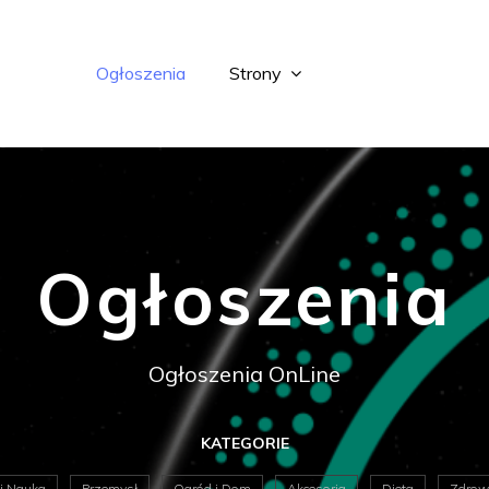
Ogłoszenia
Strony
Ogłoszenia
Ogłoszenia OnLine
KATEGORIE
 i Nauka
Przemysł
Ogród i Dom
Akcesoria
Dieta
Zdrowi