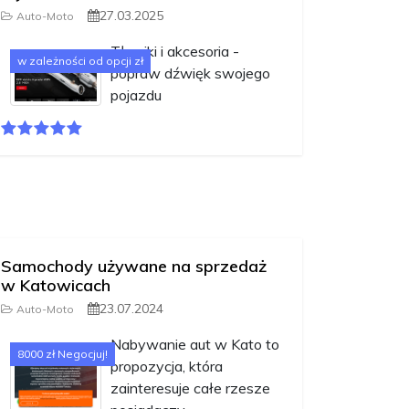
27.03.2025
Auto-Moto
Tłumiki i akcesoria -
w zależności od opcji zł
popraw dźwięk swojego
pojazdu
Samochody używane na sprzedaż
w Katowicach
23.07.2024
Auto-Moto
Nabywanie aut w Kato to
8000 zł Negocjuj!
propozycja, która
zainteresuje całe rzesze