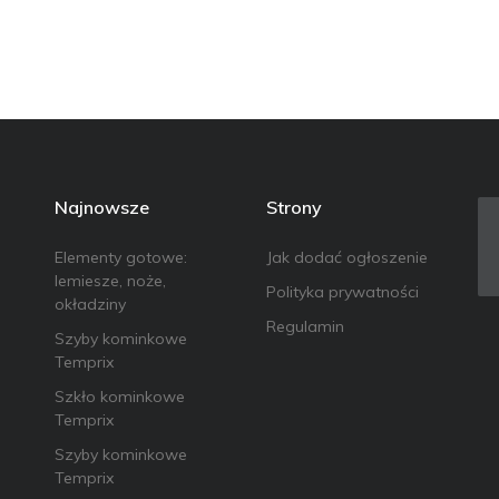
Najnowsze
Strony
Elementy gotowe:
Jak dodać ogłoszenie
lemiesze, noże,
Polityka prywatności
okładziny
Regulamin
Szyby kominkowe
Temprix
Szkło kominkowe
Temprix
Szyby kominkowe
Temprix