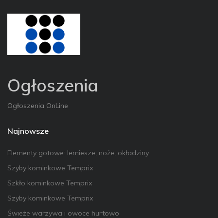
Ogłoszenia
Ogłoszenia OnLine
Najnowsze
Elementy gotowe: lemiesze, noże, okładziny
Szyby kominkowe Temprix
Szkło kominkowe Temprix
Szyby kominkowe Temprix
Świeże warzywa i owoce hurtowo